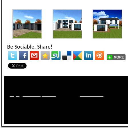
Be Sociable, Share!
Besoin d'informations sur les maisons, les terrains, le
financement?
Appelez nous au
09.70.40.55.95
ou par mail sur
projet@maisonsqualitis.fr
ou via notre
formulaire ici
.
Réponse 2
sur RDV dans
nos agences
du 78, 92, 91, 77, 95,94,93.