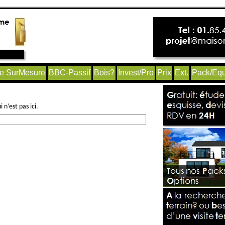
e SurMesure
BBC-Passif
Bois?
Invest/Pro
Prix
Ext.
Pack/Equ
n’est pas ici.