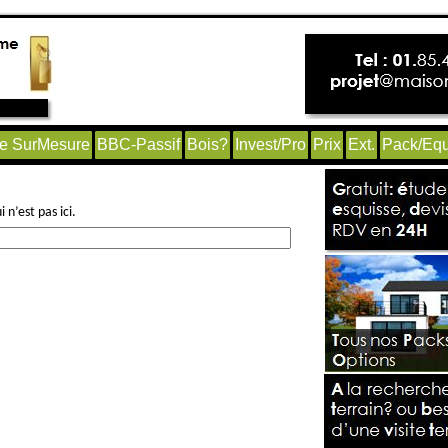
e SurMesure
BBC-Passif
Bois?
Invest/Pro
Prix
Ext.
Pack/Equ
n’est pas ici.