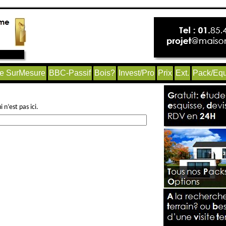
e SurMesure
BBC-Passif
Bois?
Invest/Pro
Prix
Ext.
Pack/Equ
n’est pas ici.