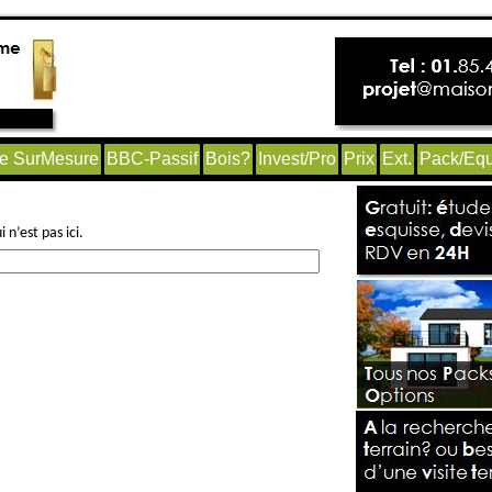
e SurMesure
BBC-Passif
Bois?
Invest/Pro
Prix
Ext.
Pack/Equ
n’est pas ici.