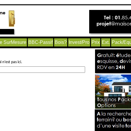
e SurMesure
BBC-Passif
Bois?
Invest/Pro
Prix
Ext.
Pack/Equ
n’est pas ici.