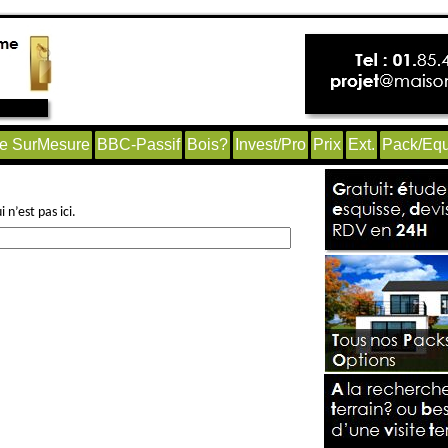
e SurMesure
BBC-Passif
Bois?
Invest/Pro
Prix
Ext.
Pack/Equ
n’est pas ici.