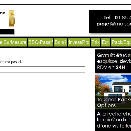
e SurMesure
BBC-Passif
Bois?
Invest/Pro
Prix
Ext.
Pack/Equ
n’est pas ici.