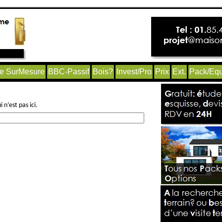
e SurMesure
BBC-Passif
Bois?
Invest/Pro
Prix
Ext.
Pack/Equ
n’est pas ici.