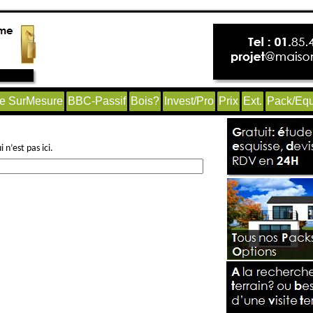
e SurMesure
BBC-Passif
Bois?
Invest/Pro
Prix
Ext.
Pack/Equ
n’est pas ici.