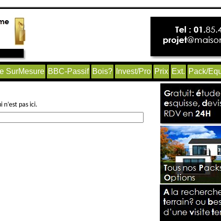
e SurMesure
BBC-Passif
Bois?
Invest/Pro
Prix
Ext.
Pack/Equ
n’est pas ici.