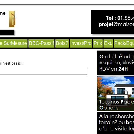
e SurMesure
BBC-Passif
Bois?
Invest/Pro
Prix
Ext.
Pack/Equ
n’est pas ici.