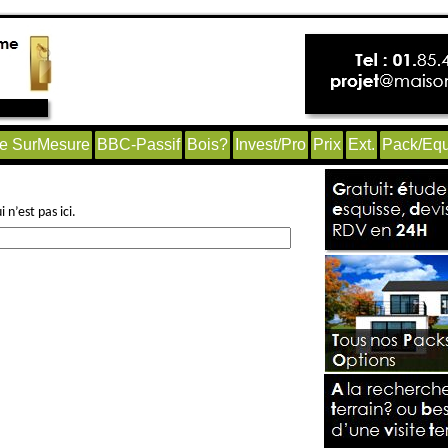
e SurMesure
BBC-Passif
Bois?
Invest/Pro
Prix
Ext.
Pack/Equ
n’est pas ici.