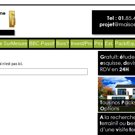
e SurMesure
BBC-Passif
Bois?
Invest/Pro
Prix
Ext.
Pack/Equ
n’est pas ici.