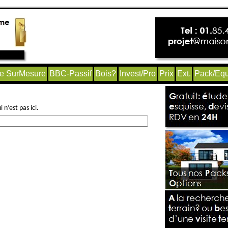
e SurMesure
BBC-Passif
Bois?
Invest/Pro
Prix
Ext.
Pack/Equ
n’est pas ici.