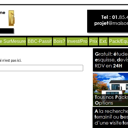
e SurMesure
BBC-Passif
Bois?
Invest/Pro
Prix
Ext.
Pack/Equ
n’est pas ici.