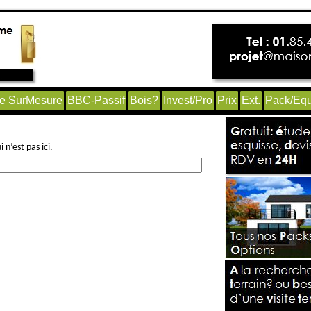
e SurMesure
BBC-Passif
Bois?
Invest/Pro
Prix
Ext.
Pack/Equ
n’est pas ici.