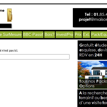
e SurMesure
BBC-Passif
Bois?
Invest/Pro
Prix
Ext.
Pack/Equ
n’est pas ici.