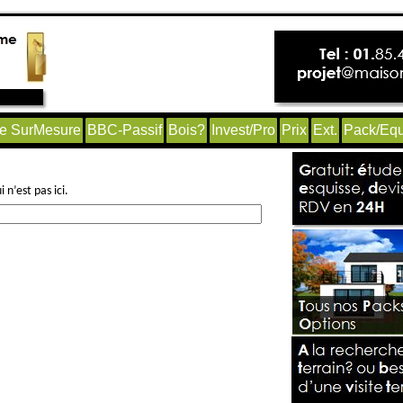
e SurMesure
BBC-Passif
Bois?
Invest/Pro
Prix
Ext.
Pack/Equ
n’est pas ici.