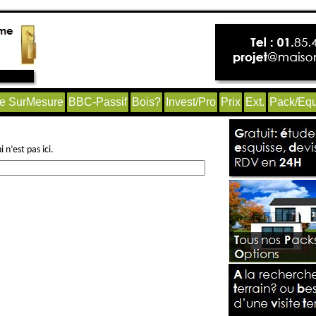
e SurMesure
BBC-Passif
Bois?
Invest/Pro
Prix
Ext.
Pack/Equ
n’est pas ici.