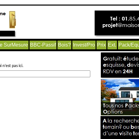
e SurMesure
BBC-Passif
Bois?
Invest/Pro
Prix
Ext.
Pack/Equ
n’est pas ici.