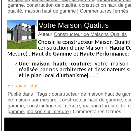
gamme
,
construction de qualité
,
construction haut de 
qualité
,
maison haut de gamme
|
Commentaires fermés
Votre Maison Qualitis
Auteur
Constructeur de Maisons Qualitis
Choisir le constructeur Maison Qualitis
construction d’une Maison «
Haute C
Mesure) ,
Haut de Gamme
et
Haute Performance
:
Une maison haute couture
: votre maison
réalisée par nos architectes et dessinateurs s
et le plan local d’urbanisme[……]
En savoir plus
Publié dans | Tags :
constructeur de maison haut de g
de maison sur mesure
,
constructeur haut de gamme
,
co
gamme
,
construction sur mesure
,
maison d'architecte
,
m
gamme
,
maison sur mesure
|
Commentaires fermés
Besoin d'informations sur les maisons, les terrains, le