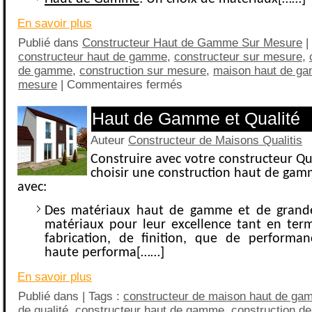
En savoir plus
Publié dans
Constructeur Haut de Gamme Sur Mesure
|
constructeur haut de gamme
,
constructeur sur mesure
,
de gamme
,
construction sur mesure
,
maison haut de g
mesure
|
Commentaires fermés
Haut de Gamme et Qualité
Auteur
Constructeur de Maisons Qualitis
Construire avec votre constructeur Qua
choisir une construction haut de gam
avec:
Des matériaux haut de gamme et de grand
matériaux pour leur excellence tant en ter
fabrication, de finition, que de performan
haute performa[……]
En savoir plus
Publié dans | Tags :
constructeur de maison haut de g
de qualité
,
constructeur haut de gamme
,
construction d