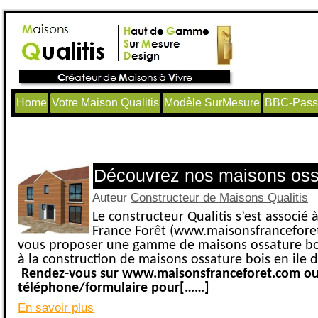
Home
Votre Maison Qualitis
Modèle SurMesure
BBC-Passi
Articles avec le tag ‘maison ossature 
Découvrez nos maisons ossa
Auteur
Constructeur de Maisons Qualitis
Le constructeur Qualitis s’est associé
France Forêt (www.maisonsfrancefore
vous proposer une gamme de maisons ossature bo
à la construction de maisons ossature bois en ile 
Rendez-vous sur www.maisonsfranceforet.com ou
téléphone/formulaire pour[……]
En savoir plus