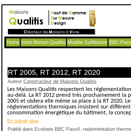
Home
Votre Maison Qualitis
Modèle SurMesure
BBC-Passi
Articles avec le tag ‘rt 2012’
RT 2005, RT 2012, RT 2020
Auteur
Constructeur de Maisons Qualitis
Les Maisons Qualitis respectent les réglementatio
au-delà. La RT 2012 prend très prochainement la p
2005 et cèdera elle même sa place à la RT 2020. Le
réglementations thermiques insistent sur différent
consommation énergétique du bâtiment, la concep
En savoir plus
Publié dans
Ecologie BBC Passif
,
reglementation thermi