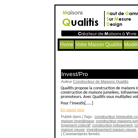
Home
Votre Maison Qualitis
Modèl
Articles avec le tag ‘constru
Invest/Pro
Auteur
Constructeur de Maisons Qualitis
Qualitis propose la construction de maisons in
construction de maisons jumelées, lotissement
promoteurs. Avec Qualitis vous multipliez vot
Pour l’investis[……]
En savoir plus
Publié dans | Tags :
constructeur immeuble coll
maison investisseur
,
constructeur maisons ju
logement collectif
,
construction lotissement
,
co
maison neuve
,
investissement maison neuve
,
|
Commentaires fermés