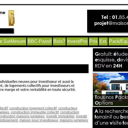
e SurMesure
BBC-Passif
Bois?
Invest/Pro
Prix
Ext.
Pack/Equ
cteur maisons jumelees’
dividuelles neuves pour investisseur et aussi la
, de logements collectifs pour investisseurs et
re marge et votre rentabilité en toute sécurité.
ectif
,
constructeur logement collectif
,
constructeur
melees
,
construction immeuble collectif
,
construction
nstruction maisons jumelees
,
investir immobilier
,
investir
lotissement
,
maison pour investisseur
,
maisons jumelees