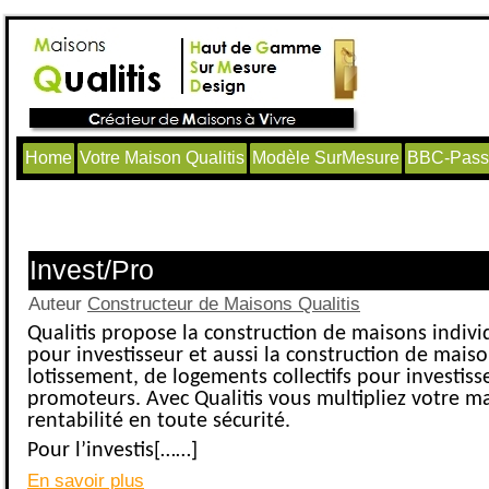
Home
Votre Maison Qualitis
Modèle SurMesure
BBC-Passi
Articles avec le tag ‘lotissement’
Invest/Pro
Auteur
Constructeur de Maisons Qualitis
Qualitis propose la construction de maisons indivi
pour investisseur et aussi la construction de mais
lotissement, de logements collectifs pour investiss
promoteurs. Avec Qualitis vous multipliez votre ma
rentabilité en toute sécurité.
Pour l’investis[……]
En savoir plus