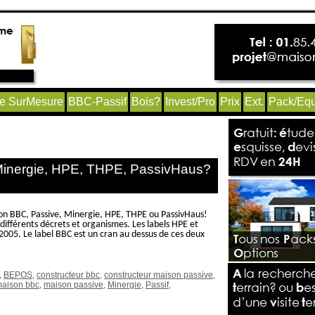
e SurMesure
BBC-Passif
Bois?
Invest/Pro
Prix
Ext.
Pack/Equ
tion bbc’
Minergie, HPE, THPE, PassivHaus?
son BBC, Passive, Minergie, HPE, THPE ou PassivHaus!
 différents décrets et organismes. Les labels HPE et
 2005. Le label BBC est un cran au dessus de ces deux
,
BEPOS
,
constructeur bbc
,
constructeur maison passive
,
aison bbc
,
maison passive
,
Minergie
,
Passif
,