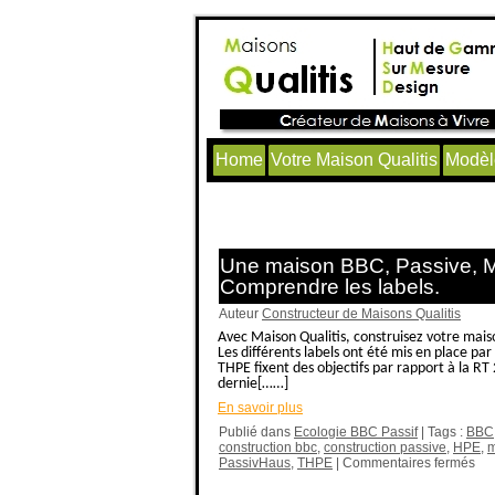
Home
Votre Maison Qualitis
Modèl
Articles avec le tag ‘construc
Une maison BBC, Passive, 
Comprendre les labels.
Auteur
Constructeur de Maisons Qualitis
Avec Maison Qualitis, construisez votre mai
Les différents labels ont été mis en place par
THPE fixent des objectifs par rapport à la RT
dernie[……]
En savoir plus
Publié dans
Ecologie BBC Passif
| Tags :
BBC
construction bbc
,
construction passive
,
HPE
,
m
PassivHaus
,
THPE
|
Commentaires fermés