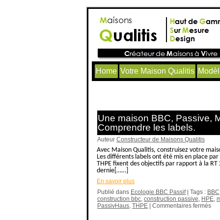
Home
Votre Maison Qualitis
Modèl
Articles avec le tag ‘THPE’
Une maison BBC, Passive, 
Comprendre les labels.
Auteur
Constructeur de Maisons Qualitis
Avec Maison Qualitis, construisez votre mai
Les différents labels ont été mis en place par
THPE fixent des objectifs par rapport à la RT
dernie[……]
En savoir plus
Publié dans
Ecologie BBC Passif
| Tags :
BBC
construction bbc
,
construction passive
,
HPE
,
m
PassivHaus
,
THPE
|
Commentaires fermés