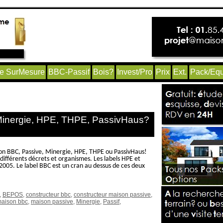
e SurMesure
BBC-Passif
Bois?
Invest/Pro
Prix
Ext.
Pack/Equ
Minergie, HPE, THPE, PassivHaus?
son BBC, Passive, Minergie, HPE, THPE ou PassivHaus!
 différents décrets et organismes. Les labels HPE et
 2005. Le label BBC est un cran au dessus de ces deux
,
BEPOS
,
constructeur bbc
,
constructeur maison passive
,
aison bbc
,
maison passive
,
Minergie
,
Passif
,