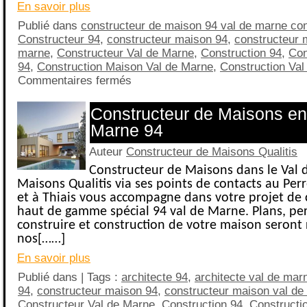
En savoir plus
Publié dans
constructeur de maison 94 val de marne con
Constructeur 94
,
constructeur maison 94
,
constructeur 
marne
,
Constructeur Val de Marne
,
Construction 94
,
Con
94
,
Construction Maison Val de Marne
,
Construction Val
Commentaires fermés
Constructeur de Maisons en
Marne 94
Auteur
Constructeur de Maisons Qualitis
Constructeur de Maisons dans le Val 
Maisons Qualitis via ses points de contacts au Pe
et à Thiais vous accompagne dans votre projet de 
haut de gamme spécial 94 val de Marne. Plans, pe
construire et construction de votre maison seront 
nos[……]
En savoir plus
Publié dans | Tags :
architecte 94
,
architecte val de mar
94
,
constructeur maison 94
,
constructeur maison val de
Constructeur Val de Marne
,
Construction 94
,
Constructi