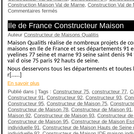
Construction Maison Val de Marne
,
Construction Val de
Commentaires fermés
Ile de France Constructeur Maison
Auteur
Constructeur de Maisons Qualitis
Maison Qualitis réalise de nombreux projets de co
maisons en Ile de France et ses départements 91 
yvelines 77 seine et marne 93 seine saint denis 94
val d oise 75 paris 92 hauts de seine.
Nous desservons tous les départements et toutes le
r[……]
En savoir plus
Publié dans | Tags :
Constructeur 75
,
constructeur 77
,
C
Constructeur 91
,
Constructeur 92
,
Constructeur 93
,
Cons
Constructeur 95
,
Constructeur de Maison 75
,
Construct
Constructeur de Maison 78
,
Constructeur de Maison 91
Maison 92
,
Constructeur de Maison 93
,
Constructeur de
Constructeur de Maison 95
,
Constructeur de Maison Es
individuelle 91
,
Constructeur de Maison Hauts de Seine
individuelle 92
,
Constructeur de Maison IDF maison indivi