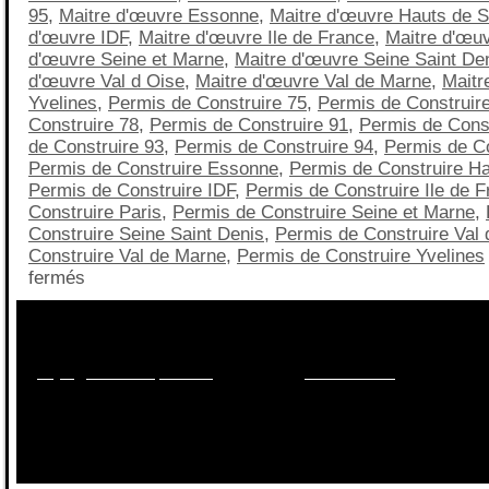
95
,
Maitre d'œuvre Essonne
,
Maitre d'œuvre Hauts de S
d'œuvre IDF
,
Maitre d'œuvre Ile de France
,
Maitre d'œuv
d'œuvre Seine et Marne
,
Maitre d'œuvre Seine Saint De
d'œuvre Val d Oise
,
Maitre d'œuvre Val de Marne
,
Maitr
Yvelines
,
Permis de Construire 75
,
Permis de Construir
Construire 78
,
Permis de Construire 91
,
Permis de Const
de Construire 93
,
Permis de Construire 94
,
Permis de Co
Permis de Construire Essonne
,
Permis de Construire Ha
Permis de Construire IDF
,
Permis de Construire Ile de 
Construire Paris
,
Permis de Construire Seine et Marne
,
Construire Seine Saint Denis
,
Permis de Construire Val 
Construire Val de Marne
,
Permis de Construire Yvelines
fermés
Besoin d'informations sur les maisons, les terrains, le
financement?
Appelez nous au
09.70.40.55.95
ou par mail sur
projet@maisonsqualitis.fr
ou via notre
formulaire ici
.
Réponse 2
sur RDV dans
nos agences
du 78, 92, 91, 77, 95,94,93.