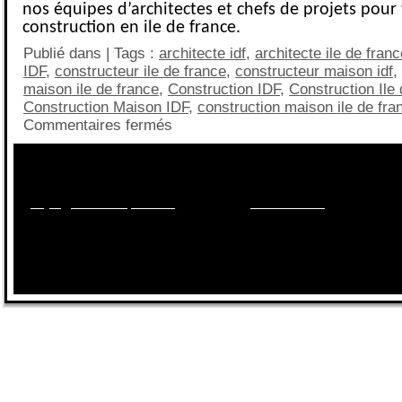
nos équipes d’architectes et chefs de projets pour
construction en ile de france.
Publié dans | Tags :
architecte idf
,
architecte ile de franc
IDF
,
constructeur ile de france
,
constructeur maison idf
,
maison ile de france
,
Construction IDF
,
Construction Ile
Construction Maison IDF
,
construction maison ile de fra
Commentaires fermés
Besoin d'informations sur les maisons, les terrains, le
financement?
Appelez nous au
09.70.40.55.95
ou par mail sur
projet@maisonsqualitis.fr
ou via notre
formulaire ici
.
Réponse 2
sur RDV dans
nos agences
du 78, 92, 91, 77, 95,94,93.