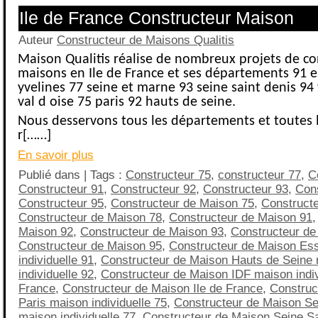
Ile de France Constructeur Maison
Auteur
Constructeur de Maisons Qualitis
Maison Qualitis réalise de nombreux projets de co
maisons en Ile de France et ses départements 91 
yvelines 77 seine et marne 93 seine saint denis 94
val d oise 75 paris 92 hauts de seine.
Nous desservons tous les départements et toutes le
r[……]
En savoir plus
Publié dans | Tags :
Constructeur 75
,
constructeur 77
,
C
Constructeur 91
,
Constructeur 92
,
Constructeur 93
,
Cons
Constructeur 95
,
Constructeur de Maison 75
,
Construct
Constructeur de Maison 78
,
Constructeur de Maison 91
Maison 92
,
Constructeur de Maison 93
,
Constructeur de
Constructeur de Maison 95
,
Constructeur de Maison Es
individuelle 91
,
Constructeur de Maison Hauts de Seine
individuelle 92
,
Constructeur de Maison IDF maison indivi
France
,
Constructeur de Maison Ile de France
,
Construc
Paris maison individuelle 75
,
Constructeur de Maison Se
maison individuelle 77
,
Constructeur de Maison Seine S