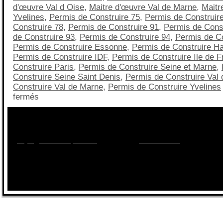
d'œuvre Val d Oise
,
Maitre d'œuvre Val de Marne
,
Maitr
Yvelines
,
Permis de Construire 75
,
Permis de Construir
Construire 78
,
Permis de Construire 91
,
Permis de Const
de Construire 93
,
Permis de Construire 94
,
Permis de Co
Permis de Construire Essonne
,
Permis de Construire Ha
Permis de Construire IDF
,
Permis de Construire Ile de 
Construire Paris
,
Permis de Construire Seine et Marne
,
Construire Seine Saint Denis
,
Permis de Construire Val 
Construire Val de Marne
,
Permis de Construire Yvelines
fermés
Besoin d'informations sur les maisons, les terrains, le
financement?
Appelez nous au
09.70.40.55.95
ou par mail sur
projet@maisonsqualitis.fr
ou via notre
formulaire ici
.
Réponse 2
sur RDV dans
nos agences
du 78, 92, 91, 77, 95,94,93.