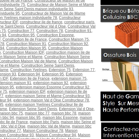
uelle Ile de France
,
Constructeur de Maison Ile de
individuelle 75
,
Constructeur de Maison Seine et Marne
n Seine Saint Denis maison individuelle 93
,
ividuelle 95
,
Constructeur de Maison Val de Marne
n Yvelines maison individuelle 78
,
Constructeur
ructeur IDF
,
constructeur ile de france
,
constructeur paris
,
ne Saint Denis
,
Constructeur Val d Oise
,
Constructeur Val
n 75
,
Construction 77
,
Construction 78
,
Construction 91
,
n 94
,
Construction 95
,
Construction Essonne
,
F
,
Construction Ile de France
,
Construction Maison 75
,
 78
,
Construction Maison 91
,
Construction Maison 92
,
 94
,
Construction Maison 95
,
Construction Maison
e
,
Construction Maison IDF
,
construction maison ile de
on Maison Seine et Marne
,
Construction Maison Seine
Construction Maison Val de Marne
,
Construction Maison
ne et Marne
,
Construction Seine Saint Denis
,
Marne
,
Construction Yvelines
,
Extension 75
,
Extension 77
,
ension 93
,
Extension 94
,
Extension 95
,
Extension
n IDF
,
Extension Ile de France
,
extension maison 75
,
tension maison 91
,
extension maison 92
,
extension
aison 95
,
extension maison Essonne Constructeur 92
,
r 75
,
extension maison IDF
,
extension maison Ile de
77
,
extension maison Seine et Marne Constructeur 93
,
teur 94
,
extension maison Val d Oise Constructeur 78
,
95
,
extension maison Yvelines Constructeur Ile de
arne
,
Extension Seine Saint Denis
,
Extension Val d Oise
,
maison bbc 75
,
maison bbc 77
,
maison bbc 78
,
maison
n bbc 94
,
maison bbc 95
,
maison bbc Essonne
,
maison
bc Ile de France
,
maison bbc Paris
,
maison bbc Seine et
 bbc Val d Oise
,
maison bbc Val de Marne
,
maison bbc
structeur 77
,
Maison Constructeur 78
,
Maison
son Constructeur 93
,
Maison Constructeur 94
,
Maison