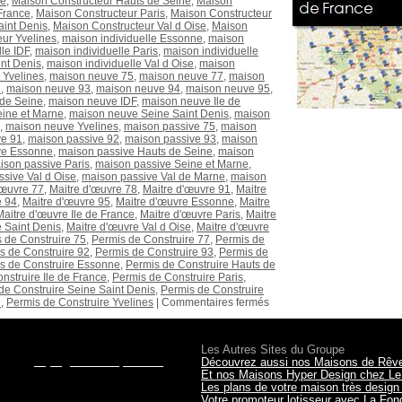
ne
,
Maison Constructeur Hauts de Seine
,
Maison
France
,
Maison Constructeur Paris
,
Maison Constructeur
aint Denis
,
Maison Constructeur Val d Oise
,
Maison
ur Yvelines
,
maison individuelle Essonne
,
maison
le IDF
,
maison individuelle Paris
,
maison individuelle
int Denis
,
maison individuelle Val d Oise
,
maison
 Yvelines
,
maison neuve 75
,
maison neuve 77
,
maison
2
,
maison neuve 93
,
maison neuve 94
,
maison neuve 95
,
de Seine
,
maison neuve IDF
,
maison neuve Ile de
ine et Marne
,
maison neuve Seine Saint Denis
,
maison
,
maison neuve Yvelines
,
maison passive 75
,
maison
ve 91
,
maison passive 92
,
maison passive 93
,
maison
ve Essonne
,
maison passive Hauts de Seine
,
maison
ison passive Paris
,
maison passive Seine et Marne
,
sive Val d Oise
,
maison passive Val de Marne
,
maison
'œuvre 77
,
Maitre d'œuvre 78
,
Maitre d'œuvre 91
,
Maitre
e 94
,
Maitre d'œuvre 95
,
Maitre d'œuvre Essonne
,
Maitre
Maitre d'œuvre Ile de France
,
Maitre d'œuvre Paris
,
Maitre
 Saint Denis
,
Maitre d'œuvre Val d Oise
,
Maitre d'œuvre
 de Construire 75
,
Permis de Construire 77
,
Permis de
s de Construire 92
,
Permis de Construire 93
,
Permis de
s de Construire Essonne
,
Permis de Construire Hauts de
nstruire Ile de France
,
Permis de Construire Paris
,
de Construire Seine Saint Denis
,
Permis de Construire
e
,
Permis de Construire Yvelines
|
Commentaires fermés
les terrains, le financement?
Les Autres Sites du Groupe
il sur
projet@maisonsqualitis.fr
ou via
Découvrez aussi nos Maisons de Rêv
r RDV dans
nos agences
du 78, 92,
Et nos Maisons Hyper Design chez Le
Les plans de votre maison très desig
Votre promoteur lotisseur avec La Fo