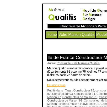
Home
Votre Maison Qualitis
Modèl
Articles avec le tag ‘extension
Ile de France Constructeur 
Auteur
Constructeur de Maisons Qualitis
Maison Qualitis réalise de nombreux projets 
départements 91 essonne 78 yvelines 77 seine
d oise 75 paris 92 hauts de seine.
Nous desservons tous les départements et tout
En savoir plus
Publié dans | Tags :
Constructeur 75
,
construc
92
,
Constructeur 93
,
Constructeur 94
,
Constru
Maison 77
,
Constructeur de Maison 78
,
Const
Constructeur de Maison 93
,
Constructeur de 
Maison Essonne maison individuelle 91
,
Cons