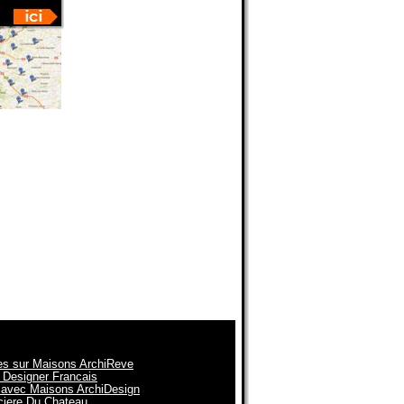
es sur Maisons ArchiReve
 Designer Francais
n avec Maisons ArchiDesign
nciere Du Chateau