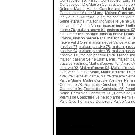
Constructeur 95
,
Maison Constructeur Esson
Constructeur IDF
,
Maison Constructeur Ile de 
Seine et Marne
,
Maison Constructeur Seine S
Constructeur Val de Marne
,
Maison Constructe
individuelle Hauts de Seine
,
maison individuel
Seine et Marne
,
maison individuelle Seine Sa
individuelle Val de Marne
,
maison individuelle
neuve 78
,
maison neuve 91
,
maison neuve 9
maison neuve Essonne
,
maison neuve Hauts 
France
,
maison neuve Paris
,
maison neuve Se
neuve Val d Oise
,
maison neuve Val de Marne
passive 77
,
maison passive 78
,
maison passi
passive 94
,
maison passive 95
,
maison passi
passive IDF
,
maison passive Ile de France
,
ma
maison passive Seine Saint Denis
,
maison pas
passive Yvelines
,
Maitre d'œuvre 75
,
Maitre d
d'œuvre 92
,
Maitre d'œuvre 93
,
Maitre d'œuvr
d'œuvre Hauts de Seine
,
Maitre d'œuvre IDF
,
d'œuvre Seine et Marne
,
Maitre d'œuvre Seine
Val de Marne
,
Maitre d'œuvre Yvelines
,
Permis
Construire 78
,
Permis de Construire 91
,
Permi
Construire 94
,
Permis de Construire 95
,
Permi
Seine
,
Permis de Construire IDF
,
Permis de Co
Permis de Construire Seine et Marne
,
Permis 
Val d Oise
,
Permis de Construire Val de Marn
Besoin d'informations sur les maisons, 
Appelez nous au
09.70.40.55.95
ou par ma
notre
formulaire ici
.
Réponse 24h
. Ou su
91, 77, 95,94,93.