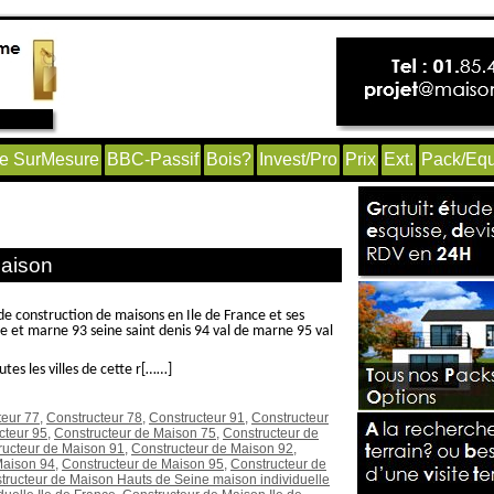
e SurMesure
BBC-Passif
Bois?
Invest/Pro
Prix
Ext.
Pack/Equ
 paris’
Maison
de construction de maisons en Ile de France et ses
 et marne 93 seine saint denis 94 val de marne 95 val
es les villes de cette r[……]
teur 77
,
Constructeur 78
,
Constructeur 91
,
Constructeur
cteur 95
,
Constructeur de Maison 75
,
Constructeur de
ructeur de Maison 91
,
Constructeur de Maison 92
,
Maison 94
,
Constructeur de Maison 95
,
Constructeur de
tructeur de Maison Hauts de Seine maison individuelle