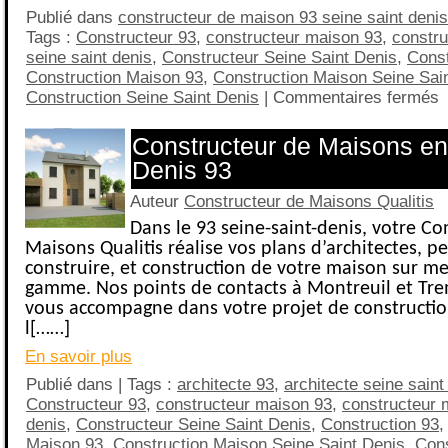
Publié dans
constructeur de maison 93 seine saint denis
Tags :
Constructeur 93
,
constructeur maison 93
,
constr
seine saint denis
,
Constructeur Seine Saint Denis
,
Const
Construction Maison 93
,
Construction Maison Seine Sai
Construction Seine Saint Denis
|
Commentaires fermés
Constructeur de Maisons en
Denis 93
Auteur
Constructeur de Maisons Qualitis
Dans le 93 seine-saint-denis, votre Co
Maisons Qualitis réalise vos plans d’architectes, p
construire, et construction de votre maison sur m
gamme. Nos points de contacts à Montreuil et Tr
vous accompagne dans votre projet de constructio
l[……]
En savoir plus
Publié dans | Tags :
architecte 93
,
architecte seine saint
Constructeur 93
,
constructeur maison 93
,
constructeur 
denis
,
Constructeur Seine Saint Denis
,
Construction 93
Maison 93
,
Construction Maison Seine Saint Denis
,
Cons