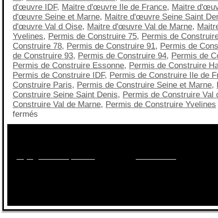
d'œuvre IDF
,
Maitre d'œuvre Ile de France
,
Maitre d'œuv
d'œuvre Seine et Marne
,
Maitre d'œuvre Seine Saint De
d'œuvre Val d Oise
,
Maitre d'œuvre Val de Marne
,
Maitr
Yvelines
,
Permis de Construire 75
,
Permis de Construir
Construire 78
,
Permis de Construire 91
,
Permis de Const
de Construire 93
,
Permis de Construire 94
,
Permis de Co
Permis de Construire Essonne
,
Permis de Construire Ha
Permis de Construire IDF
,
Permis de Construire Ile de 
Construire Paris
,
Permis de Construire Seine et Marne
,
Construire Seine Saint Denis
,
Permis de Construire Val 
Construire Val de Marne
,
Permis de Construire Yvelines
fermés
Besoin d'informations sur les maisons, les terrains, le
financement?
Appelez nous au
09.70.40.55.95
ou par mail sur
projet@maisonsqualitis.fr
ou via notre
formulaire ici
.
Réponse 2
sur RDV dans
nos agences
du 78, 92, 91, 77, 95,94,93.