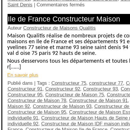
Saint Denis
|
Commentaires fermés
Ile de France Constructeur Maison
Auteur
Constructeur de Maisons Qualitis
Maison Qualitis réalise de nombreux projets de co
maisons en Ile de France et ses départements 91 
yvelines 77 seine et marne 93 seine saint denis 94
val d oise 75 paris 92 hauts de seine.
Nous desservons tous les départements et toutes le
r[……]
En savoir plus
Publié dans | Tags :
Constructeur 75
,
constructeur 77
,
C
Constructeur 91
,
Constructeur 92
,
Constructeur 93
,
Cons
Constructeur 95
,
Constructeur de Maison 75
,
Construct
Constructeur de Maison 78
,
Constructeur de Maison 91
Maison 92
,
Constructeur de Maison 93
,
Constructeur de
Constructeur de Maison 95
,
Constructeur de Maison Es
individuelle 91
,
Constructeur de Maison Hauts de Seine
individuelle 92
,
Constructeur de Maison IDF maison indivi
France
,
Constructeur de Maison Ile de France
,
Construc