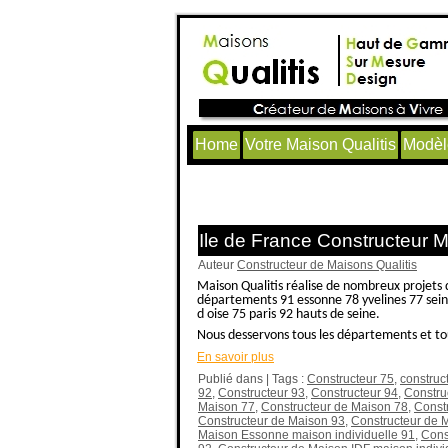
Home
Votre Maison Qualitis
Modèl
Articles avec le tag ‘maison 
Ile de France Constructeur 
Auteur
Constructeur de Maisons Qualitis
Maison Qualitis réalise de nombreux projets 
départements 91 essonne 78 yvelines 77 seine
d oise 75 paris 92 hauts de seine.
Nous desservons tous les départements et tout
En savoir plus
Publié dans | Tags :
Constructeur 75
,
construc
92
,
Constructeur 93
,
Constructeur 94
,
Constru
Maison 77
,
Constructeur de Maison 78
,
Const
Constructeur de Maison 93
,
Constructeur de 
Maison Essonne maison individuelle 91
,
Cons