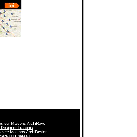
es sur Maisons ArchiReve
 Designer Francais
n avec Maisons ArchiDesign
nciere Du Chateau