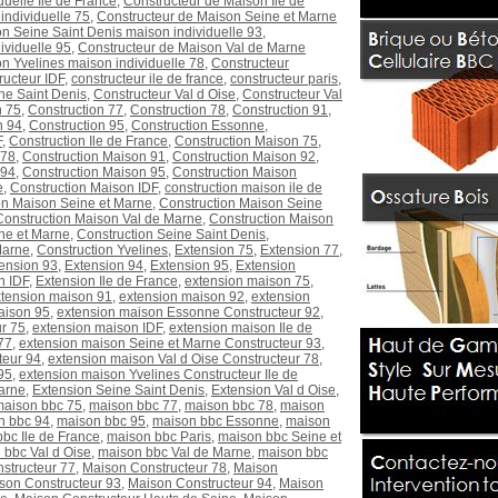
uelle Ile de France
,
Constructeur de Maison Ile de
individuelle 75
,
Constructeur de Maison Seine et Marne
n Seine Saint Denis maison individuelle 93
,
ividuelle 95
,
Constructeur de Maison Val de Marne
n Yvelines maison individuelle 78
,
Constructeur
ructeur IDF
,
constructeur ile de france
,
constructeur paris
,
ne Saint Denis
,
Constructeur Val d Oise
,
Constructeur Val
n 75
,
Construction 77
,
Construction 78
,
Construction 91
,
n 94
,
Construction 95
,
Construction Essonne
,
F
,
Construction Ile de France
,
Construction Maison 75
,
 78
,
Construction Maison 91
,
Construction Maison 92
,
 94
,
Construction Maison 95
,
Construction Maison
e
,
Construction Maison IDF
,
construction maison ile de
on Maison Seine et Marne
,
Construction Maison Seine
Construction Maison Val de Marne
,
Construction Maison
ne et Marne
,
Construction Seine Saint Denis
,
Marne
,
Construction Yvelines
,
Extension 75
,
Extension 77
,
ension 93
,
Extension 94
,
Extension 95
,
Extension
n IDF
,
Extension Ile de France
,
extension maison 75
,
tension maison 91
,
extension maison 92
,
extension
aison 95
,
extension maison Essonne Constructeur 92
,
r 75
,
extension maison IDF
,
extension maison Ile de
77
,
extension maison Seine et Marne Constructeur 93
,
teur 94
,
extension maison Val d Oise Constructeur 78
,
95
,
extension maison Yvelines Constructeur Ile de
arne
,
Extension Seine Saint Denis
,
Extension Val d Oise
,
maison bbc 75
,
maison bbc 77
,
maison bbc 78
,
maison
n bbc 94
,
maison bbc 95
,
maison bbc Essonne
,
maison
bc Ile de France
,
maison bbc Paris
,
maison bbc Seine et
 bbc Val d Oise
,
maison bbc Val de Marne
,
maison bbc
structeur 77
,
Maison Constructeur 78
,
Maison
son Constructeur 93
,
Maison Constructeur 94
,
Maison