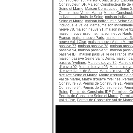
Constructeur 95
,
Maison Constructeur Esson
Constructeur IDF
,
Maison Constructeur Ile de 
Seine et Marne
,
Maison Constructeur Seine S
Constructeur Val de Marne
,
Maison Constructe
individuelle Hauts de Seine
,
maison individuel
Seine et Marne
,
maison individuelle Seine Sa
individuelle Val de Marne
,
maison individuelle
neuve 78
,
maison neuve 91
,
maison neuve 9
maison neuve Essonne
,
maison neuve Hauts 
France
,
maison neuve Paris
,
maison neuve Se
neuve Val d Oise
,
maison neuve Val de Marne
passive 77
,
maison passive 78
,
maison passi
passive 94
,
maison passive 95
,
maison passi
passive IDF
,
maison passive Ile de France
,
ma
maison passive Seine Saint Denis
,
maison pas
passive Yvelines
,
Maitre d'œuvre 75
,
Maitre d
d'œuvre 92
,
Maitre d'œuvre 93
,
Maitre d'œuvr
d'œuvre Hauts de Seine
,
Maitre d'œuvre IDF
,
d'œuvre Seine et Marne
,
Maitre d'œuvre Seine
Val de Marne
,
Maitre d'œuvre Yvelines
,
Permis
Construire 78
,
Permis de Construire 91
,
Permi
Construire 94
,
Permis de Construire 95
,
Permi
Seine
,
Permis de Construire IDF
,
Permis de Co
Permis de Construire Seine et Marne
,
Permis 
Val d Oise
,
Permis de Construire Val de Marn
Besoin d'informations sur les maisons, 
Appelez nous au
09.70.40.55.95
ou par ma
notre
formulaire ici
.
Réponse 24h
. Ou su
91, 77, 95,94,93.