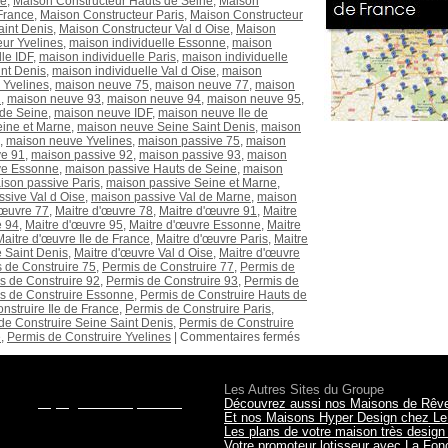
ne
,
Maison Constructeur Hauts de Seine
,
Maison
France
,
Maison Constructeur Paris
,
Maison Constructeur
aint Denis
,
Maison Constructeur Val d Oise
,
Maison
ur Yvelines
,
maison individuelle Essonne
,
maison
le IDF
,
maison individuelle Paris
,
maison individuelle
int Denis
,
maison individuelle Val d Oise
,
maison
 Yvelines
,
maison neuve 75
,
maison neuve 77
,
maison
2
,
maison neuve 93
,
maison neuve 94
,
maison neuve 95
,
de Seine
,
maison neuve IDF
,
maison neuve Ile de
ine et Marne
,
maison neuve Seine Saint Denis
,
maison
,
maison neuve Yvelines
,
maison passive 75
,
maison
ve 91
,
maison passive 92
,
maison passive 93
,
maison
ve Essonne
,
maison passive Hauts de Seine
,
maison
ison passive Paris
,
maison passive Seine et Marne
,
sive Val d Oise
,
maison passive Val de Marne
,
maison
'œuvre 77
,
Maitre d'œuvre 78
,
Maitre d'œuvre 91
,
Maitre
e 94
,
Maitre d'œuvre 95
,
Maitre d'œuvre Essonne
,
Maitre
Maitre d'œuvre Ile de France
,
Maitre d'œuvre Paris
,
Maitre
 Saint Denis
,
Maitre d'œuvre Val d Oise
,
Maitre d'œuvre
 de Construire 75
,
Permis de Construire 77
,
Permis de
s de Construire 92
,
Permis de Construire 93
,
Permis de
s de Construire Essonne
,
Permis de Construire Hauts de
nstruire Ile de France
,
Permis de Construire Paris
,
de Construire Seine Saint Denis
,
Permis de Construire
e
,
Permis de Construire Yvelines
|
Commentaires fermés
les terrains, le financement?
Les Autres Sites du Groupe
il sur
projet@maisonsqualitis.fr
ou via
Découvrez aussi nos Maisons de Rêv
r RDV dans
nos agences
du 78, 92,
Et nos Maisons Hyper Design chez Le
Les plans de votre maison très desig
Votre promoteur lotisseur avec La Fo