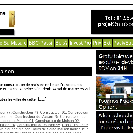
e SurMesure
BBC-Passif
Bois?
Invest/Pro
Prix
Ext.
Pack/Equ
passive Hauts de Seine’
Maison
de construction de maisons en Ile de France et ses
 et marne 93 seine saint denis 94 val de marne 95 val
es les villes de cette r[……]
teur 77
,
Constructeur 78
,
Constructeur 91
,
Constructeur
cteur 95
,
Constructeur de Maison 75
,
Constructeur de
ructeur de Maison 91
,
Constructeur de Maison 92
,
Maison 94
,
Constructeur de Maison 95
,
Constructeur de
tructeur de Maison Hauts de Seine maison individuelle