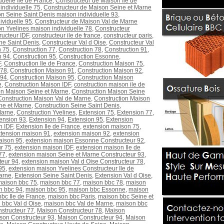
uelle Ile de France
,
Constructeur de Maison Ile de
individuelle 75
,
Constructeur de Maison Seine et Marne
n Seine Saint Denis maison individuelle 93
,
ividuelle 95
,
Constructeur de Maison Val de Marne
n Yvelines maison individuelle 78
,
Constructeur
ructeur IDF
,
constructeur ile de france
,
constructeur paris
,
ne Saint Denis
,
Constructeur Val d Oise
,
Constructeur Val
n 75
,
Construction 77
,
Construction 78
,
Construction 91
,
n 94
,
Construction 95
,
Construction Essonne
,
F
,
Construction Ile de France
,
Construction Maison 75
,
 78
,
Construction Maison 91
,
Construction Maison 92
,
 94
,
Construction Maison 95
,
Construction Maison
e
,
Construction Maison IDF
,
construction maison ile de
on Maison Seine et Marne
,
Construction Maison Seine
Construction Maison Val de Marne
,
Construction Maison
ne et Marne
,
Construction Seine Saint Denis
,
Marne
,
Construction Yvelines
,
Extension 75
,
Extension 77
,
ension 93
,
Extension 94
,
Extension 95
,
Extension
n IDF
,
Extension Ile de France
,
extension maison 75
,
tension maison 91
,
extension maison 92
,
extension
aison 95
,
extension maison Essonne Constructeur 92
,
r 75
,
extension maison IDF
,
extension maison Ile de
77
,
extension maison Seine et Marne Constructeur 93
,
teur 94
,
extension maison Val d Oise Constructeur 78
,
95
,
extension maison Yvelines Constructeur Ile de
arne
,
Extension Seine Saint Denis
,
Extension Val d Oise
,
maison bbc 75
,
maison bbc 77
,
maison bbc 78
,
maison
n bbc 94
,
maison bbc 95
,
maison bbc Essonne
,
maison
bc Ile de France
,
maison bbc Paris
,
maison bbc Seine et
 bbc Val d Oise
,
maison bbc Val de Marne
,
maison bbc
structeur 77
,
Maison Constructeur 78
,
Maison
son Constructeur 93
,
Maison Constructeur 94
,
Maison