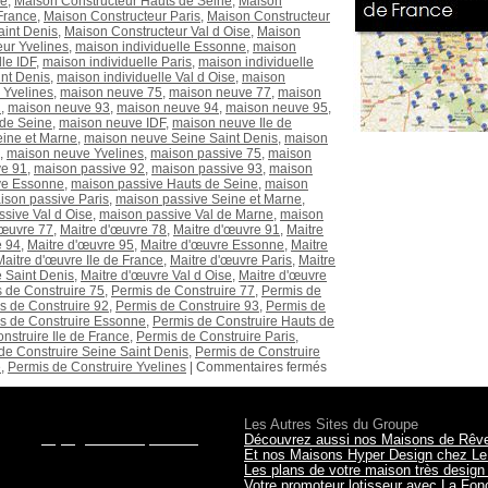
ne
,
Maison Constructeur Hauts de Seine
,
Maison
France
,
Maison Constructeur Paris
,
Maison Constructeur
aint Denis
,
Maison Constructeur Val d Oise
,
Maison
ur Yvelines
,
maison individuelle Essonne
,
maison
le IDF
,
maison individuelle Paris
,
maison individuelle
int Denis
,
maison individuelle Val d Oise
,
maison
 Yvelines
,
maison neuve 75
,
maison neuve 77
,
maison
2
,
maison neuve 93
,
maison neuve 94
,
maison neuve 95
,
de Seine
,
maison neuve IDF
,
maison neuve Ile de
ine et Marne
,
maison neuve Seine Saint Denis
,
maison
,
maison neuve Yvelines
,
maison passive 75
,
maison
ve 91
,
maison passive 92
,
maison passive 93
,
maison
ve Essonne
,
maison passive Hauts de Seine
,
maison
ison passive Paris
,
maison passive Seine et Marne
,
sive Val d Oise
,
maison passive Val de Marne
,
maison
'œuvre 77
,
Maitre d'œuvre 78
,
Maitre d'œuvre 91
,
Maitre
e 94
,
Maitre d'œuvre 95
,
Maitre d'œuvre Essonne
,
Maitre
Maitre d'œuvre Ile de France
,
Maitre d'œuvre Paris
,
Maitre
 Saint Denis
,
Maitre d'œuvre Val d Oise
,
Maitre d'œuvre
 de Construire 75
,
Permis de Construire 77
,
Permis de
s de Construire 92
,
Permis de Construire 93
,
Permis de
s de Construire Essonne
,
Permis de Construire Hauts de
nstruire Ile de France
,
Permis de Construire Paris
,
de Construire Seine Saint Denis
,
Permis de Construire
e
,
Permis de Construire Yvelines
|
Commentaires fermés
les terrains, le financement?
Les Autres Sites du Groupe
il sur
projet@maisonsqualitis.fr
ou via
Découvrez aussi nos Maisons de Rêv
r RDV dans
nos agences
du 78, 92,
Et nos Maisons Hyper Design chez Le
Les plans de votre maison très desig
Votre promoteur lotisseur avec La Fo