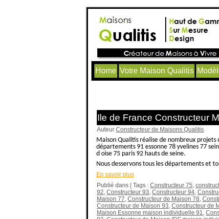
Home
Votre Maison Qualitis
Modèl
Articles avec le tag ‘Permis 
Ile de France Constructeur 
Auteur
Constructeur de Maisons Qualitis
Maison Qualitis réalise de nombreux projets 
départements 91 essonne 78 yvelines 77 seine
d oise 75 paris 92 hauts de seine.
Nous desservons tous les départements et tout
En savoir plus
Publié dans | Tags :
Constructeur 75
,
construc
92
,
Constructeur 93
,
Constructeur 94
,
Constru
Maison 77
,
Constructeur de Maison 78
,
Const
Constructeur de Maison 93
,
Constructeur de 
Maison Essonne maison individuelle 91
,
Cons