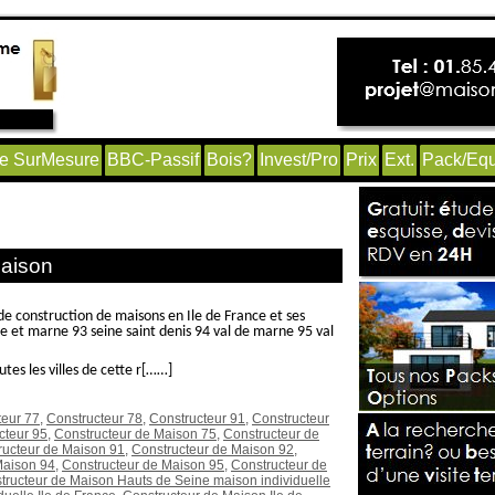
e SurMesure
BBC-Passif
Bois?
Invest/Pro
Prix
Ext.
Pack/Equ
de Construire Hauts de Seine’
Maison
de construction de maisons en Ile de France et ses
 et marne 93 seine saint denis 94 val de marne 95 val
es les villes de cette r[……]
teur 77
,
Constructeur 78
,
Constructeur 91
,
Constructeur
cteur 95
,
Constructeur de Maison 75
,
Constructeur de
ructeur de Maison 91
,
Constructeur de Maison 92
,
Maison 94
,
Constructeur de Maison 95
,
Constructeur de
tructeur de Maison Hauts de Seine maison individuelle