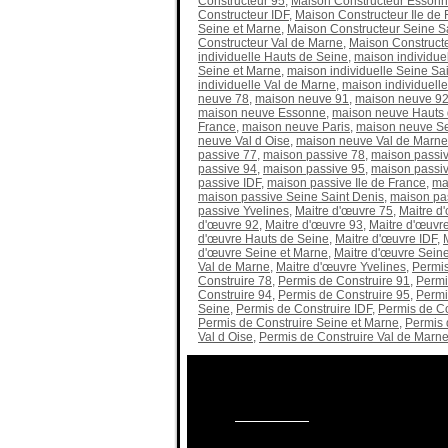
Constructeur 95
,
Maison Constructeur Esson
Constructeur IDF
,
Maison Constructeur Ile de 
Seine et Marne
,
Maison Constructeur Seine S
Constructeur Val de Marne
,
Maison Constructe
individuelle Hauts de Seine
,
maison individuel
Seine et Marne
,
maison individuelle Seine Sa
individuelle Val de Marne
,
maison individuelle
neuve 78
,
maison neuve 91
,
maison neuve 9
maison neuve Essonne
,
maison neuve Hauts 
France
,
maison neuve Paris
,
maison neuve Se
neuve Val d Oise
,
maison neuve Val de Marne
passive 77
,
maison passive 78
,
maison passi
passive 94
,
maison passive 95
,
maison passi
passive IDF
,
maison passive Ile de France
,
ma
maison passive Seine Saint Denis
,
maison pas
passive Yvelines
,
Maitre d'œuvre 75
,
Maitre d
d'œuvre 92
,
Maitre d'œuvre 93
,
Maitre d'œuvr
d'œuvre Hauts de Seine
,
Maitre d'œuvre IDF
,
d'œuvre Seine et Marne
,
Maitre d'œuvre Seine
Val de Marne
,
Maitre d'œuvre Yvelines
,
Permis
Construire 78
,
Permis de Construire 91
,
Permi
Construire 94
,
Permis de Construire 95
,
Permi
Seine
,
Permis de Construire IDF
,
Permis de Co
Permis de Construire Seine et Marne
,
Permis 
Val d Oise
,
Permis de Construire Val de Marn
Besoin d'informations sur les maisons, 
Appelez nous au
09.70.40.55.95
ou par ma
notre
formulaire ici
.
Réponse 24h
. Ou su
91, 77, 95,94,93.