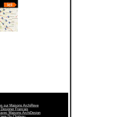
es sur Maisons ArchiReve
 Designer Francais
n avec Maisons ArchiDesign
nciere Du Chateau