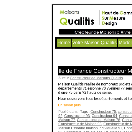
Home
Votre Maison Qualitis
Modèl
Articles avec le tag ‘maison 
Ile de France Constructeur 
Auteur
Constructeur de Maisons Qualitis
Maison Qualitis réalise de nombreux projets 
départements 91 essonne 78 yvelines 77 seine
d oise 75 paris 92 hauts de seine.
Nous desservons tous les départements et tout
En savoir plus
Publié dans | Tags :
Constructeur 75
,
construc
92
,
Constructeur 93
,
Constructeur 94
,
Constru
Maison 77
,
Constructeur de Maison 78
,
Const
Constructeur de Maison 93
,
Constructeur de 
Maison Essonne maison individuelle 91
,
Cons