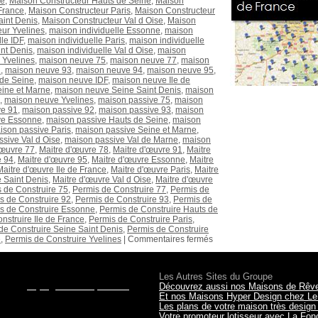
ne
,
Maison Constructeur Hauts de Seine
,
Maison
France
,
Maison Constructeur Paris
,
Maison Constructeur
aint Denis
,
Maison Constructeur Val d Oise
,
Maison
ur Yvelines
,
maison individuelle Essonne
,
maison
le IDF
,
maison individuelle Paris
,
maison individuelle
int Denis
,
maison individuelle Val d Oise
,
maison
 Yvelines
,
maison neuve 75
,
maison neuve 77
,
maison
2
,
maison neuve 93
,
maison neuve 94
,
maison neuve 95
,
de Seine
,
maison neuve IDF
,
maison neuve Ile de
ine et Marne
,
maison neuve Seine Saint Denis
,
maison
,
maison neuve Yvelines
,
maison passive 75
,
maison
ve 91
,
maison passive 92
,
maison passive 93
,
maison
ve Essonne
,
maison passive Hauts de Seine
,
maison
ison passive Paris
,
maison passive Seine et Marne
,
sive Val d Oise
,
maison passive Val de Marne
,
maison
'œuvre 77
,
Maitre d'œuvre 78
,
Maitre d'œuvre 91
,
Maitre
e 94
,
Maitre d'œuvre 95
,
Maitre d'œuvre Essonne
,
Maitre
Maitre d'œuvre Ile de France
,
Maitre d'œuvre Paris
,
Maitre
 Saint Denis
,
Maitre d'œuvre Val d Oise
,
Maitre d'œuvre
 de Construire 75
,
Permis de Construire 77
,
Permis de
s de Construire 92
,
Permis de Construire 93
,
Permis de
s de Construire Essonne
,
Permis de Construire Hauts de
nstruire Ile de France
,
Permis de Construire Paris
,
de Construire Seine Saint Denis
,
Permis de Construire
e
,
Permis de Construire Yvelines
|
Commentaires fermés
les terrains, le financement?
Les Autres Sites du Groupe
il sur
projet@maisonsqualitis.fr
ou via
Découvrez aussi nos Maisons de Rêv
r RDV dans
nos agences
du 78, 92,
Et nos Maisons Hyper Design chez Le
Les plans de votre maison très desig
Votre promoteur lotisseur avec La Fo